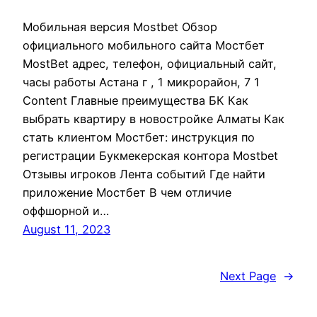
Мобильная версия Mostbet Обзор
официального мобильного сайта Мостбет
MostBet адрес, телефон, официальный сайт,
часы работы Астана г , 1 микрорайон, 7 1
Content Главные преимущества БК Как
выбрать квартиру в новостройке Алматы Как
стать клиентом Мостбет: инструкция по
регистрации Букмекерская контора Mostbet
Отзывы игроков Лента событий Где найти
приложение Мостбет В чем отличие
оффшорной и…
August 11, 2023
Next Page
→