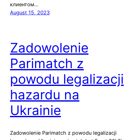
клиентом…
August 15, 2023
Zadowolenie
Parimatch z
powodu legalizacji
hazardu na
Ukrainie
Zadowolenie Parimatch z powodu legalizacji