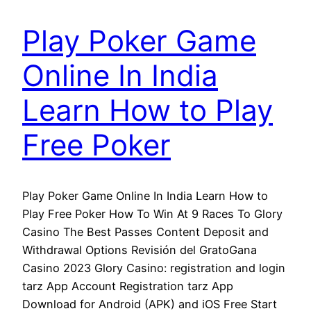
Play Poker Game
Online In India
Learn How to Play
Free Poker
Play Poker Game Online In India Learn How to
Play Free Poker How To Win At 9 Races To Glory
Casino The Best Passes Content Deposit and
Withdrawal Options Revisión del GratoGana
Casino 2023 Glory Casino: registration and login
tarz App Account Registration tarz App
Download for Android (APK) and iOS Free Start