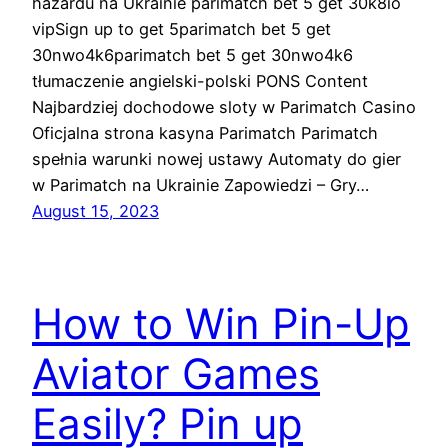
hazardu na Ukrainie parimatch bet 5 get 30️️k8io
vipSign up to get 5️parimatch bet 5 get
30nwo4k6parimatch bet 5 get 30nwo4k6
tłumaczenie angielski-polski PONS Content
Najbardziej dochodowe sloty w Parimatch Casino
Oficjalna strona kasyna Parimatch Parimatch
spełnia warunki nowej ustawy Automaty do gier
w Parimatch na Ukrainie Zapowiedzi – Gry…
August 15, 2023
How to Win Pin-Up
Aviator Games
Easily? Pin up