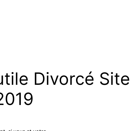
tile Divorcé Sit
2019