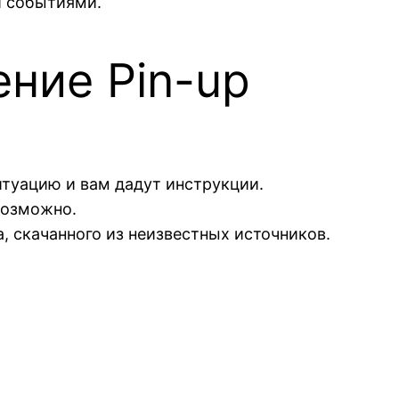
и событиями.
ние Pin-up
ситуацию и вам дадут инструкции.
возможно.
 скачанного из неизвестных источников.