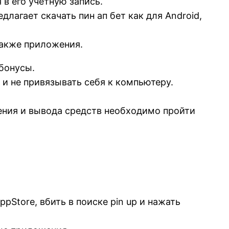
в его учётную запись.
длагает скачать пин ап бет как для Android,
также приложения.
 бонусы.
и не привязывать себя к компьютеру.
нения и вывода средств необходимо пройти
pStore, вбить в поиске pin up и нажать