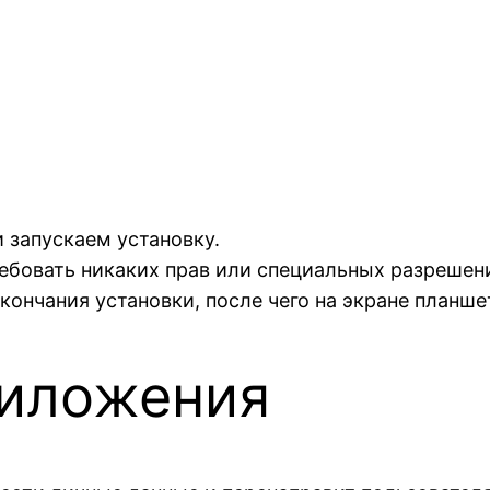
 запускаем установку.
ребовать никаких прав или специальных разрешен
ончания установки, после чего на экране планше
иложения