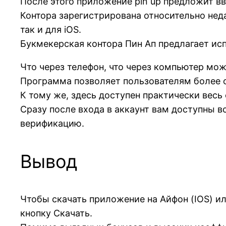
После этого приложение pin up предложит вв
Контора зарегистрирована относительно недавн
так и для iOS.
Букмекерская контора Пин Ап предлагает ис
Что через телефон, что через компьютер мож
Программа позволяет пользователям более о
К тому же, здесь доступен практически весь 
Сразу после входа в аккаунт вам доступны 
верификацию.
Вывод
Чтобы скачать приложение на Айфон (IOS) или
кнопку Скачать.