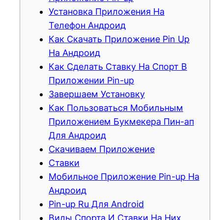
Установка Приложения На
Телефон Андроид
Как Скачать Приложение Pin Up
На Андроид
Как Сделать Ставку На Спорт В
Приложении Pin-up
Завершаем Установку
Как Пользоваться Мобильным
Приложением Букмекера Пин-ап
Для Андроид
Скачиваем Приложение
Ставки
Мобильное Приложение Pin-up На
Андроид
Pin-up Ru Для Android
Виды Спорта И Ставки На Них