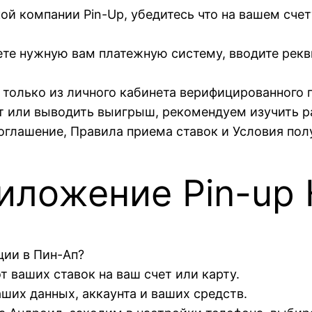
кой компании Pin-Up, убедитесь что на вашем сче
ете нужную вам платежную систему, вводите рекв
 только из личного кабинета верифицированного 
чет или выводить выигрыш, рекомендуем изучить 
оглашение, Правила приема ставок и Условия пол
иложение Pin-up
ции в Пин-Ап?
 ваших ставок на ваш счет или карту.
ших данных, аккаунта и ваших средств.