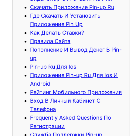
Скачать Приложение Pin-up Ru
Где Скачать И Установить
Приложение Pin Up
Как Делать Ставки?
Правила Сайта
Пополнение И Вывод Денег В Pin-
up
Pin-up Ru Для Ios
Приложение Pin-up Ru Для Ios И
Android
Рейтинг Мобильного Приложения
Вход В Личный Кабинет С
Телефона
Frequently Asked Questions По
Регистрации
Служба Поддержки Pin-up