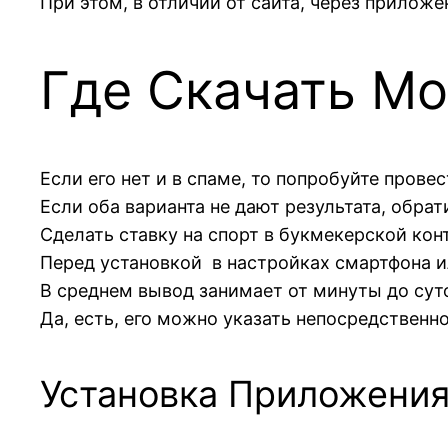
При этом, в отличии от сайта, через прилож
Где Скачать М
Если его нет и в спаме, то попробуйте пров
Если оба варианта не дают результата, обра
Сделать ставку на спорт в букмекерской кон
Перед установкой в настройках смартфона и
В среднем вывод занимает от минуты до суто
Да, есть, его можно указать непосредственн
Установка Приложения