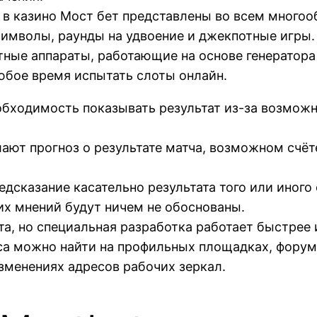
в казино Мост бет представлены во всем многоо
символы, раунды на удвоение и джекпотные игры.
латные аппараты, работающие на основе генератора
любое время испытать слоты онлайн.
бходимость показывать результат из-за возможн
ают прогноз о результате матча, возможном счёте
дсказание касательно результата того или иного
их мнений будут ничем не обоснованы.
, но специальная разработка работает быстрее 
са можно найти на профильных площадках, форума
зменениях адресов рабочих зеркал.