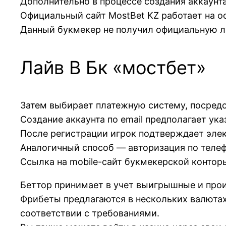
Дополнительно в процессе создания аккаунт
Официальный сайт MostBet KZ работает на 
Данный букмекер не получил официальную л
Лайв В Бк «мостбет»
Затем выбирает платежную систему, посредс
Создание аккаунта по email предполагает ук
После регистрации игрок подтверждает эле
Аналогичный способ — авторизация по теле
Ссылка на mobile-сайт букмекерской контор
Беттор принимает в учет выигрышные и прои
Фрибеты предлагаются в нескольких валютах
соответствии с требованиями.