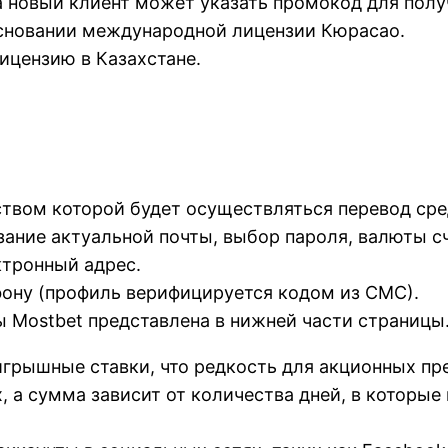
а новый клиент может указать промокод для полу
основании международной лицензии Кюрасао.
ицензию в Казахстане.
твом которой будет осуществляться перевод сред
азание актуальной почты, выбор пароля, валюты с
ктронный адрес.
фону (профиль верифицируется кодом из СМС).
ы Mostbet представлена в нижней части страницы
грышные ставки, что редкость для акционных пр
, а сумма зависит от количества дней, в которы