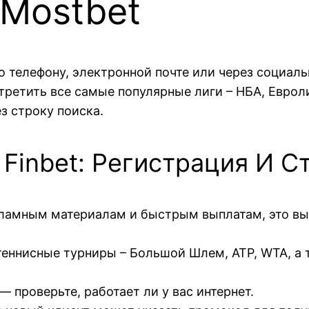
 Mostbet
 телефону, электронной почте или через социаль
стретить все самые популярные лиги – НБА, Еврол
з строку поиска.
Finbet: Регистрация И С
ламным материалам и быстрым выплатам, это вы
 теннисные турниры – Большой Шлем, ATP, WTA, а
 проверьте, работает ли у вас интернет.