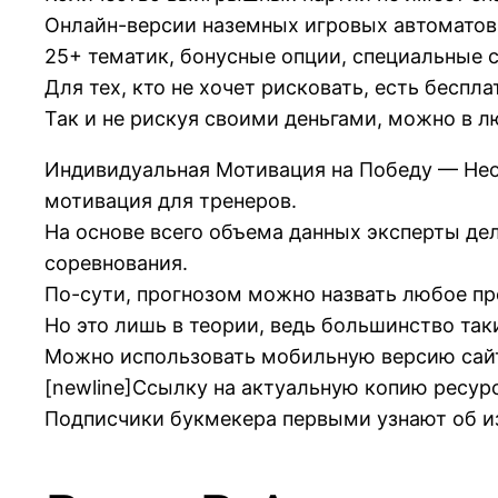
Онлайн-версии наземных игровых автоматов 
25+ тематик, бонусные опции, специальные 
Для тех, кто не хочет рисковать, есть бесп
Так и не рискуя своими деньгами, можно в 
Индивидуальная Мотивация на Победу — Нео
мотивация для тренеров.
На основе всего объема данных эксперты дел
соревнования.
По-сути, прогнозом можно назвать любое пре
Но это лишь в теории, ведь большинство так
Можно использовать мобильную версию сайта
[newline]Ссылку на актуальную копию ресур
Подписчики букмекера первыми узнают об и