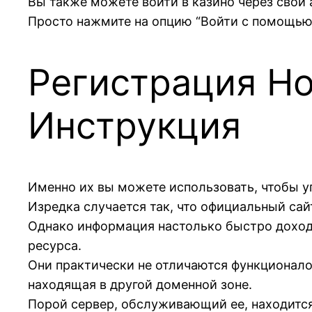
Вы также можете войти в казино через свои 
Просто нажмите на опцию “Войти с помощью
Регистрация Но
Инструкция
Именно их вы можете использовать, чтобы уга
Изредка случается так, что официальный са
Однако информация настолько быстро доход
ресурса.
Они практически не отличаются функционалом
находящая в другой доменной зоне.
Порой сервер, обслуживающий ее, находится