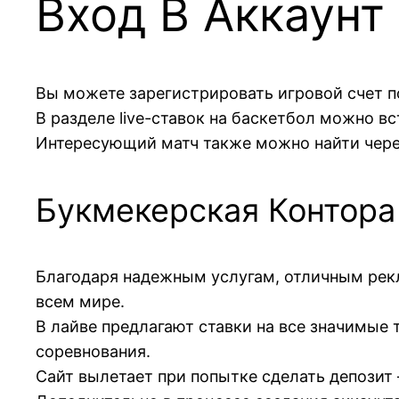
Вход В Аккаунт
Вы можете зарегистрировать игровой счет по
В разделе live-ставок на баскетбол можно в
Интересующий матч также можно найти чере
Букмекерская Контора 
Благодаря надежным услугам, отличным рек
всем мире.
В лайве предлагают ставки на все значимые
соревнования.
Сайт вылетает при попытке сделать депозит —