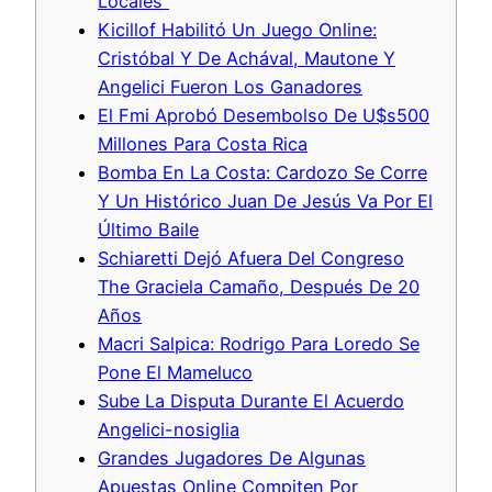
Locales”
Kicillof Habilitó Un Juego Online:
Cristóbal Y De Achával, Mautone Y
Angelici Fueron Los Ganadores
El Fmi Aprobó Desembolso De U$s500
Millones Para Costa Rica
Bomba En La Costa: Cardozo Se Corre
Y Un Histórico Juan De Jesús Va Por El
Último Baile
Schiaretti Dejó Afuera Del Congreso
The Graciela Camaño, Después De 20
Años
Macri Salpica: Rodrigo Para Loredo Se
Pone El Mameluco
Sube La Disputa Durante El Acuerdo
Angelici-nosiglia
Grandes Jugadores De Algunas
Apuestas Online Compiten Por