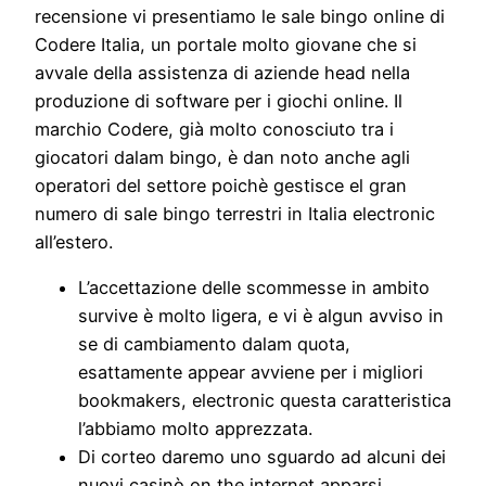
recensione vi presentiamo le sale bingo online di
Codere Italia, un portale molto giovane che si
avvale della assistenza di aziende head nella
produzione di software per i giochi online. Il
marchio Codere, già molto conosciuto tra i
giocatori dalam bingo, è dan noto anche agli
operatori del settore poichè gestisce el gran
numero di sale bingo terrestri in Italia electronic
all’estero.
L’accettazione delle scommesse in ambito
survive è molto ligera, e vi è algun avviso in
se di cambiamento dalam quota,
esattamente appear avviene per i migliori
bookmakers, electronic questa caratteristica
l’abbiamo molto apprezzata.
Di corteo daremo uno sguardo ad alcuni dei
nuovi casinò on the internet apparsi