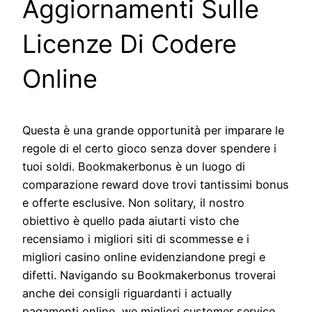
Aggiornamenti Sulle
Licenze Di Codere
Online
Questa è una grande opportunità per imparare le
regole di el certo gioco senza dover spendere i
tuoi soldi. Bookmakerbonus è un luogo di
comparazione reward dove trovi tantissimi bonus
e offerte esclusive. Non solitary, il nostro
obiettivo è quello pada aiutarti visto che
recensiamo i migliori siti di scommesse e i
migliori casino online evidenziandone pregi e
difetti. Navigando su Bookmakerbonus troverai
anche dei consigli riguardanti i actually
pagamenti online, we migliori customer service,