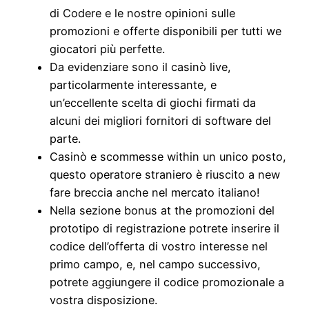
di Codere e le nostre opinioni sulle
promozioni e offerte disponibili per tutti we
giocatori più perfette.
Da evidenziare sono il casinò live,
particolarmente interessante, e
un’eccellente scelta di giochi firmati da
alcuni dei migliori fornitori di software del
parte.
Casinò e scommesse within un unico posto,
questo operatore straniero è riuscito a new
fare breccia anche nel mercato italiano!
Nella sezione bonus at the promozioni del
prototipo di registrazione potrete inserire il
codice dell’offerta di vostro interesse nel
primo campo, e, nel campo successivo,
potrete aggiungere il codice promozionale a
vostra disposizione.