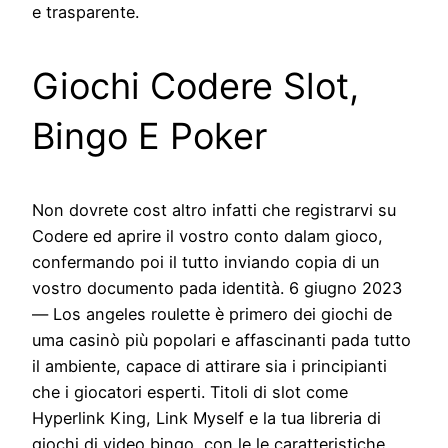
e trasparente.
Giochi Codere Slot,
Bingo E Poker
Non dovrete cost altro infatti che registrarvi su
Codere ed aprire il vostro conto dalam gioco,
confermando poi il tutto inviando copia di un
vostro documento pada identità. 6 giugno 2023
— Los angeles roulette è primero dei giochi de
uma casinò più popolari e affascinanti pada tutto
il ambiente, capace di attirare sia i principianti
che i giocatori esperti. Titoli di slot come
Hyperlink King, Link Myself e la tua libreria di
giochi di video bingo, con le le caratteristiche