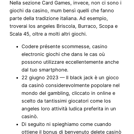
Nella sezione Card Games, invece, non ci sono i
giochi da casino, mum bensì quelli che fanno
parte della tradizione italiana. Ad esempio,
troverai los angeles Briscola, Burraco, Scopa e
Scala 45, oltre a molti altri giochi.
Codere présente scommesse, casino
electronic giochi che dans le cas où
possono utilizzare eccellentemente anche
dal tuo smartphone.
22 giugno 2023 — Il black jack è un gioco
da casinò considerevolmente popolare nel
mondo del gambling, cliccato in online e
scelto da tantissimi giocatori come los
angeles loro attività ludica preferita in un
casinò.
Di seguito ni spieghiamo come cuando
ottiene il bonus di benvenuto delete casinò