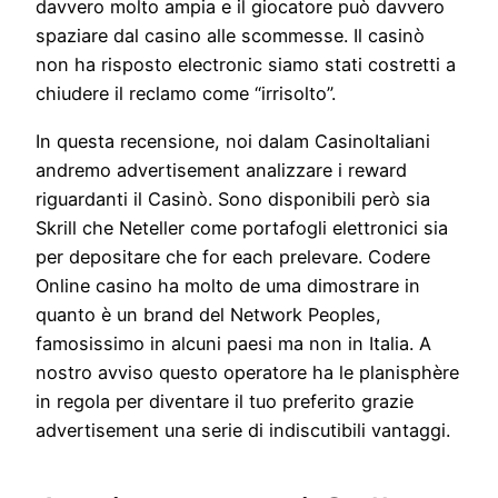
davvero molto ampia e il giocatore può davvero
spaziare dal casino alle scommesse. Il casinò
non ha risposto electronic siamo stati costretti a
chiudere il reclamo come “irrisolto”.
In questa recensione, noi dalam CasinoItaliani
andremo advertisement analizzare i reward
riguardanti il Casinò. Sono disponibili però sia
Skrill che Neteller come portafogli elettronici sia
per depositare che for each prelevare. Codere
Online casino ha molto de uma dimostrare in
quanto è un brand del Network Peoples,
famosissimo in alcuni paesi ma non in Italia. A
nostro avviso questo operatore ha le planisphère
in regola per diventare il tuo preferito grazie
advertisement una serie di indiscutibili vantaggi.