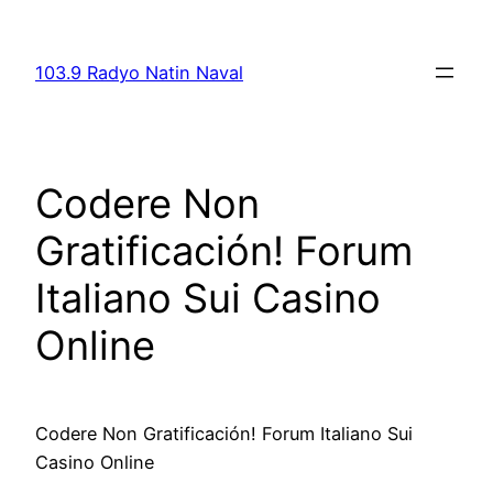
Skip
to
103.9 Radyo Natin Naval
content
Codere Non
Gratificación! Forum
Italiano Sui Casino
Online
Codere Non Gratificación! Forum Italiano Sui
Casino Online