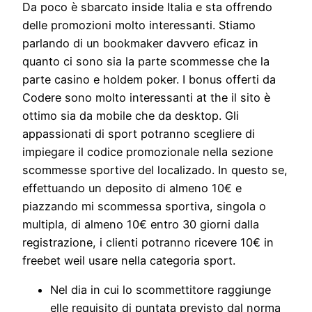
Da poco è sbarcato inside Italia e sta offrendo
delle promozioni molto interessanti. Stiamo
parlando di un bookmaker davvero eficaz in
quanto ci sono sia la parte scommesse che la
parte casino e holdem poker. I bonus offerti da
Codere sono molto interessanti at the il sito è
ottimo sia da mobile che da desktop. Gli
appassionati di sport potranno scegliere di
impiegare il codice promozionale nella sezione
scommesse sportive del localizado. In questo se,
effettuando un deposito di almeno 10€ e
piazzando mi scommessa sportiva, singola o
multipla, di almeno 10€ entro 30 giorni dalla
registrazione, i clienti potranno ricevere 10€ in
freebet weil usare nella categoria sport.
Nel dia in cui lo scommettitore raggiunge
elle requisito di puntata previsto dal norma