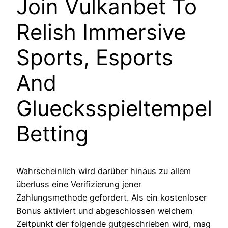
Join Vulkanbet To
Relish Immersive
Sports, Esports
And
Gluecksspieltempel
Betting
Wahrscheinlich wird darüber hinaus zu allem
überluss eine Verifizierung jener
Zahlungsmethode gefordert. Als ein kostenloser
Bonus aktiviert und abgeschlossen welchem
Zeitpunkt der folgende gutgeschrieben wird, mag