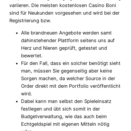
variieren. Die meisten kostenlosen Casino Boni
sind für Neukunden vorgesehen und wird bei der
Registrierung bzw.
Alle brandneuen Angebote werden samt
dahinstehender Plattform seitens uns auf
Herz und Nieren geprüft, getestet und
bewertet.
Für den Fall, dass ein solcher benötigt sieht
man, müssen Sie gegenseitig aber keine
Sorgen machen, da welcher Source in der
Order direkt mit dem Portfolio veröffentlicht
wird.
Dabei kann man selbst den Spieleinsatz
festlegen und übt sich somit in der
Budgetverwaltung, wie das auch beim
Echtgeldspiel mit eigenen Mitteln nötig