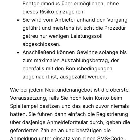
Echtgeldmodus über ermöglichen, ohne
dieses Risiko einzugehen.
Sie wird vom Anbieter anhand den Vorgang
geführt und meistens ist echt die Prozedur
getreu nur wenigen Leistungssoll
abgeschlossen.
Anschließend können Gewinne solange bis
zum maximalen Auszahlungsbetrag, der
ebenfalls mit den Bonusbedingungen
abgemacht ist, ausgezahlt werden.
Wie bei jedem Neukundenangebot ist die oberste
Voraussetzung, falls Sie noch kein Konto beim
Spieltempel besitzen und das auch zuvor niemals
hatten. Sie führen dann einfach die Registrierung
über dasjenige Anmeldeformular durch, geben die
geforderten Zahlen an und bestätigen die
Anmeldung unter einsatz von einen SMS-Code ,