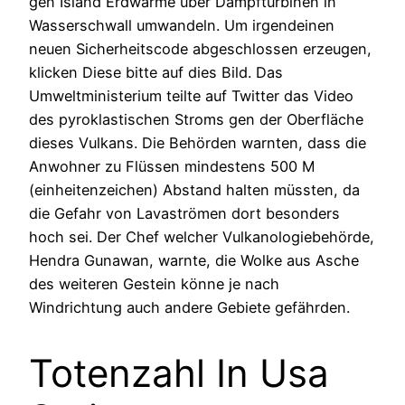
gen Island Erdwärme über Dampfturbinen in
Wasserschwall umwandeln. Um irgendeinen
neuen Sicherheitscode abgeschlossen erzeugen,
klicken Diese bitte auf dies Bild. Das
Umweltministerium teilte auf Twitter das Video
des pyroklastischen Stroms gen der Oberfläche
dieses Vulkans. Die Behörden warnten, dass die
Anwohner zu Flüssen mindestens 500 M
(einheitenzeichen) Abstand halten müssten, da
die Gefahr von Lavaströmen dort besonders
hoch sei. Der Chef welcher Vulkanologiebehörde,
Hendra Gunawan, warnte, die Wolke aus Asche
des weiteren Gestein könne je nach
Windrichtung auch andere Gebiete gefährden.
Totenzahl In Usa