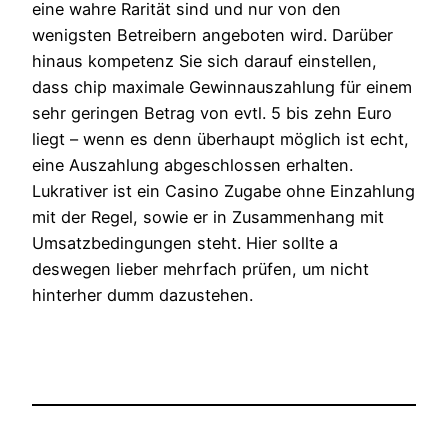
eine wahre Rarität sind und nur von den
wenigsten Betreibern angeboten wird. Darüber
hinaus kompetenz Sie sich darauf einstellen,
dass chip maximale Gewinnauszahlung für einem
sehr geringen Betrag von evtl. 5 bis zehn Euro
liegt – wenn es denn überhaupt möglich ist echt,
eine Auszahlung abgeschlossen erhalten.
Lukrativer ist ein Casino Zugabe ohne Einzahlung
mit der Regel, sowie er in Zusammenhang mit
Umsatzbedingungen steht. Hier sollte a
deswegen lieber mehrfach prüfen, um nicht
hinterher dumm dazustehen.