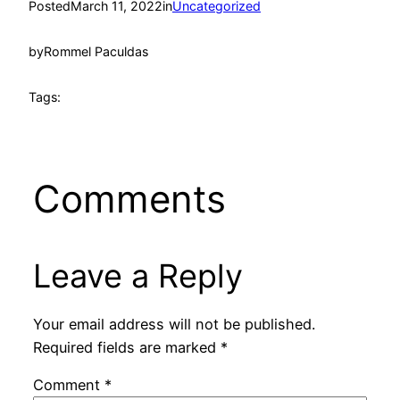
Posted
March 11, 2022
in
Uncategorized
by
Rommel Paculdas
Tags:
Comments
Leave a Reply
Your email address will not be published.
Required fields are marked
*
Comment
*