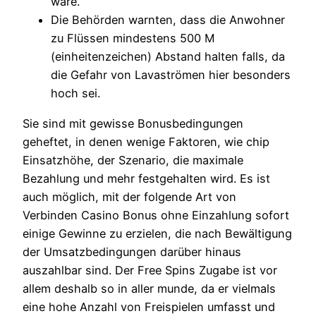
wäre.
Die Behörden warnten, dass die Anwohner
zu Flüssen mindestens 500 M
(einheitenzeichen) Abstand halten falls, da
die Gefahr von Lavaströmen hier besonders
hoch sei.
Sie sind mit gewisse Bonusbedingungen
geheftet, in denen wenige Faktoren, wie chip
Einsatzhöhe, der Szenario, die maximale
Bezahlung und mehr festgehalten wird. Es ist
auch möglich, mit der folgende Art von
Verbinden Casino Bonus ohne Einzahlung sofort
einige Gewinne zu erzielen, die nach Bewältigung
der Umsatzbedingungen darüber hinaus
auszahlbar sind. Der Free Spins Zugabe ist vor
allem deshalb so in aller munde, da er vielmals
eine hohe Anzahl von Freispielen umfasst und