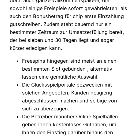
doch auch ganze Willkommenspakete, die
sowohl einige Freispiele sofort gewährleisten, als
auch den Bonusbetrag für chip erste Einzahlung
gutschreiben. Zudem steht dauernd nur ein
bestimmter Zeitraum zur Umsatzerfüllung bereit,
der bei sieben und 30 Tagen liegt und sogar
kürzer erledigen kann.
Freespins hingegen sind meist an einen
bestimmten Slot gebunden , alternativ
lassen eine gemütliche Auswahl.
Die Glücksspielportale bezwecken mit
solchen Angeboten, Kunden neugierig
abgeschlossen machen und selbige von
sich zu überzeugen.
Die Betreiber mancher Online Spielhallen
geben Ihnen kostenloses Guthaben, um
Ihnen den Einstieg darüber hinaus den