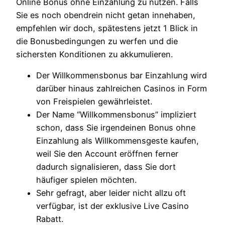
Online Bonus ohne Einzahlung zu nutzen. Falls
Sie es noch obendrein nicht getan innehaben,
empfehlen wir doch, spätestens jetzt 1 Blick in
die Bonusbedingungen zu werfen und die
sichersten Konditionen zu akkumulieren.
Der Willkommensbonus bar Einzahlung wird
darüber hinaus zahlreichen Casinos in Form
von Freispielen gewährleistet.
Der Name “Willkommensbonus” impliziert
schon, dass Sie irgendeinen Bonus ohne
Einzahlung als Willkommensgeste kaufen,
weil Sie den Account eröffnen ferner
dadurch signalisieren, dass Sie dort
häufiger spielen möchten.
Sehr gefragt, aber leider nicht allzu oft
verfügbar, ist der exklusive Live Casino
Rabatt.