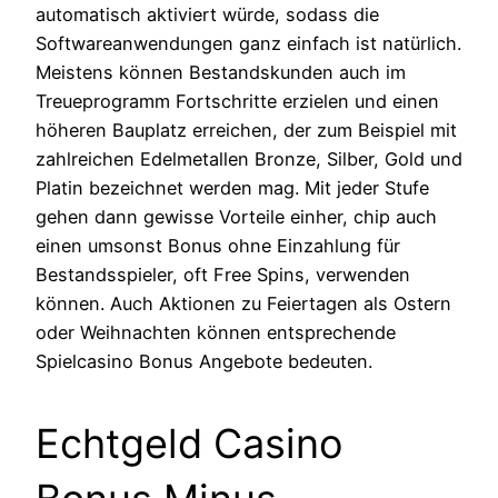
automatisch aktiviert würde, sodass die
Softwareanwendungen ganz einfach ist natürlich.
Meistens können Bestandskunden auch im
Treueprogramm Fortschritte erzielen und einen
höheren Bauplatz erreichen, der zum Beispiel mit
zahlreichen Edelmetallen Bronze, Silber, Gold und
Platin bezeichnet werden mag. Mit jeder Stufe
gehen dann gewisse Vorteile einher, chip auch
einen umsonst Bonus ohne Einzahlung für
Bestandsspieler, oft Free Spins, verwenden
können. Auch Aktionen zu Feiertagen als Ostern
oder Weihnachten können entsprechende
Spielcasino Bonus Angebote bedeuten.
Echtgeld Casino