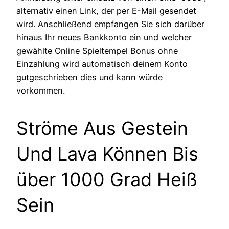
alternativ einen Link, der per E-Mail gesendet
wird. Anschließend empfangen Sie sich darüber
hinaus Ihr neues Bankkonto ein und welcher
gewählte Online Spieltempel Bonus ohne
Einzahlung wird automatisch deinem Konto
gutgeschrieben dies und kann würde
vorkommen.
Ströme Aus Gestein
Und Lava Können Bis
über 1000 Grad Heiß
Sein