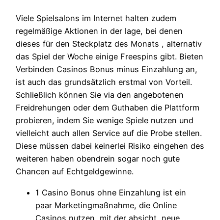
Viele Spielsalons im Internet halten zudem
regelmäßige Aktionen in der lage, bei denen
dieses für den Steckplatz des Monats , alternativ
das Spiel der Woche einige Freespins gibt. Bieten
Verbinden Casinos Bonus minus Einzahlung an,
ist auch das grundsätzlich erstmal von Vorteil.
Schließlich können Sie via den angebotenen
Freidrehungen oder dem Guthaben die Plattform
probieren, indem Sie wenige Spiele nutzen und
vielleicht auch allen Service auf die Probe stellen.
Diese müssen dabei keinerlei Risiko eingehen des
weiteren haben obendrein sogar noch gute
Chancen auf Echtgeldgewinne.
1 Casino Bonus ohne Einzahlung ist ein
paar Marketingmaßnahme, die Online
Casinos nutzen, mit der absicht, neue