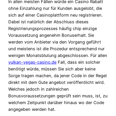
In allen meisten Fällen würde ein Casino Rabatt
ohne Einzahlung nur für Kunden ausgelobt, die
sich auf einer Casinoplattform neu registrieren.
Dabei ist natürlich der Abschluss dieses
Registrierungsprozesses häufig chip einzige
Voraussetzung angenehm Bonuserhalt. Sie
werden vom Anbieter via den Vorgang geführt
und meistens ist die Prozedur entsprechend nur
wenigen Monatsblutung abgeschlossen. Für allen
vulkan-vegas-casino.de
Fall, dass ein solcher
benötigt würde, müssen Sie sich aber keine
Sorge tragen machen, da jener Code in der Regel
direkt mit dem Gute angebot veröffentlicht wird.
Welches jedoch in zahlreichen
Bonusvoraussetzungen geprüft sein muss, ist, zu
welchem Zeitpunkt darüber hinaus wo der Code
angegeben werden hat.