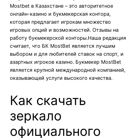
Mostbet в Казахстане – это авторитетное
онлайн-казино и букмекерская контора,
которая предлагает игрокам множество
игровых опций и возможностей. Отзывы на
работу букмекерской конторы.Наша редакция
считает, что БК MostBet является лучшим
выбором и для любителей ставок на спорт, и
азартных игроков казино. Букмекер MostBet
является крупной международной компанией,
оказывающей услуги высокого качества.
Как скачать
зеркало
официального