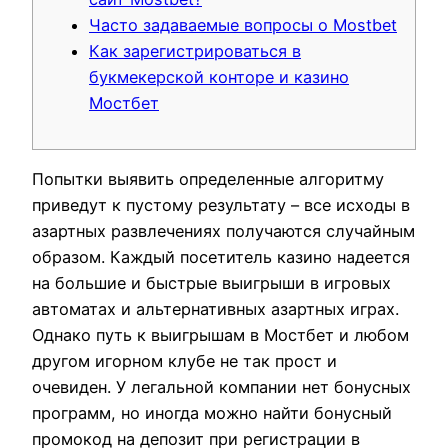
Часто задаваемые вопросы о Mostbet
Как зарегистрироваться в
букмекерской конторе и казино
Мостбет
Попытки выявить определенные алгоритму
приведут к пустому результату – все исходы в
азартных развлечениях получаются случайным
образом. Каждый посетитель казино надеется
на большие и быстрые выигрыши в игровых
автоматах и альтернативных азартных играх.
Однако путь к выигрышам в Мостбет и любом
другом игорном клубе не так прост и
очевиден. У легальной компании нет бонусных
программ, но иногда можно найти бонусный
промокод на депозит при регистрации в