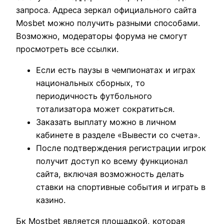
запроса. Адреса зеркал официального сайта
Mosbet можно получить разными способами.
Возможно, модераторы форума не смогут
просмотреть все ссылки.
Если есть паузы в чемпионатах и играх
национальных сборных, то
периодичность футбольного
тотализатора может сократиться.
Заказать выплату можно в личном
кабинете в разделе «Вывести со счета».
После подтверждения регистрации игрок
получит доступ ко всему функционал
сайта, включая возможность делать
ставки на спортивные события и играть в
казино.
Бк Mostbet является площадкой, которая