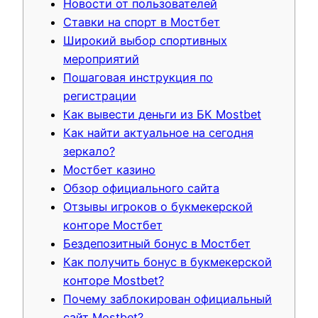
Новости от пользователей
Ставки на спорт в Мостбет
Широкий выбор спортивных
мероприятий
Пошаговая инструкция по
регистрации
Как вывести деньги из БК Mostbet
Как найти актуальное на сегодня
зеркало?
Мостбет казино
Обзор официального сайта
Отзывы игроков о букмекерской
конторе Мостбет
Бездепозитный бонус в Мостбет
Как получить бонус в букмекерской
конторе Mostbet?
Почему заблокирован официальный
сайт Mostbet?