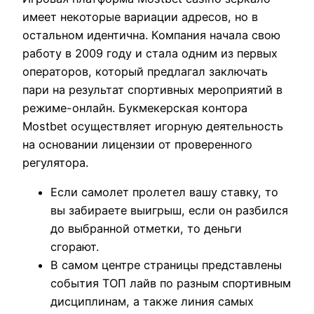
имеет некоторые вариации адресов, но в
остальном идентична. Компания начала свою
работу в 2009 году и стала одним из первых
операторов, который предлагал заключать
пари на результат спортивных мероприятий в
режиме-онлайн. Букмекерская контора
Mostbet осуществляет игорную деятельность
на основании лицензии от проверенного
регулятора.
Если самолет пролетел вашу ставку, то
вы забираете выигрыш, если он разбился
до выбранной отметки, то деньги
сгорают.
В самом центре страницы представлены
события ТОП лайв по разным спортивным
дисциплинам, а также линия самых