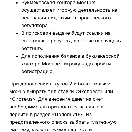
Букмекерская контора Mostbet
осуществляет игорную деятельность на
основании лицензии от проверенного
регулятора.
В поисковой выдаче будут ссылки на
спортивные ресурсы, которые посвящены
беттингу.
Для пополнения баланса в букмекерской
конторе Мостбет игроку надо пройти
регистрацию.
При добавлении в купон 2 и более матчей
можно выбрать тип ставки «Экспресс» или
«Система». Для внесения денег на счет
необходимо авторизоваться на сайте и
перейти в раздел «Пополнить». Из
представленного списка выбрать платежную
систему, указать сумму платежа и