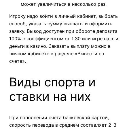
может увеличиться в несколько раз.
Игроку надо войти в личный кабинет, выбрать
способ, указать сумму выплаты и оформить
заявку. Вывод доступен при обороте депозита
100% с коэффициентом от 1,30 или игре на эти
деньги в казино. Заказать выплату можно в
личном кабинете в разделе «Вывести со
счета».
Виды спорта и
ставки на них
При пополнении счета банковской картой,
скорость перевода в среднем составляет 2-3