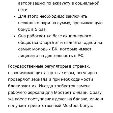
авторизацию по аккаунту в социальной
сети.
Для этого необходимо заключить
несколько пари на сумму, превышающую
бонус в 5 раз.
Она работает на базе акционерного
общества СпортБет и является одной из
самых молодых БК, которые имеют
лицензию на деятельность в РФ.
Государственные регуляторы в странах,
ограничивающих азартные игры, регулярно
проверяют зеркала и при необходимости
блокируют их. Иногда требуется замена
рабочего зеркала для Мостбет онлайн. Сразу
же после поступления денег на баланс, клиент
получает приветственный Mostbet бонус.