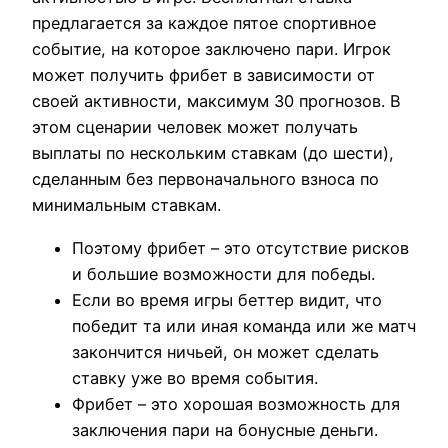
предлагается за каждое пятое спортивное
событие, на которое заключено пари. Игрок
может получить фрибет в зависимости от
своей активности, максимум 30 прогнозов. В
этом сценарии человек может получать
выплаты по нескольким ставкам (до шести),
сделанным без первоначального взноса по
минимальным ставкам.
Поэтому фрибет – это отсутствие рисков
и большие возможности для победы.
Если во время игры беттер видит, что
победит та или иная команда или же матч
закончится ничьей, он может сделать
ставку уже во время события.
Фрибет – это хорошая возможность для
заключения пари на бонусные деньги.