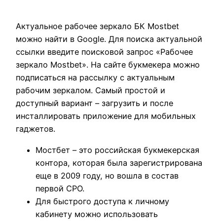
Актуальное рабочее зеркало БК Mostbet
можно найти в Google. Для поиска актуальной
ссылки введите поисковой запрос «Рабочее
зеркало Mostbet». На сайте букмекера можно
подписаться на рассылку с актуальным
рабочим зеркалом. Самый простой и
доступный вариант – загрузить и после
инсталлировать приложение для мобильных
гаджетов.
Мостбет – это российская букмекерская
контора, которая была зарегистрирована
еще в 2009 году, но вошла в состав
первой СРО.
Для быстрого доступа к личному
кабинету можно использовать