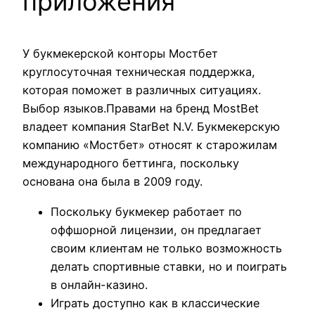
приложения
У букмекерской конторы Мостбет
круглосуточная техническая поддержка,
которая поможет в различных ситуациях.
Выбор языков.Правами на бренд MostBet
владеет компания StarBet N.V. Букмекерскую
компанию «Мостбет» относят к старожилам
международного беттинга, поскольку
основана она была в 2009 году.
Поскольку букмекер работает по
оффшорной лицензии, он предлагает
своим клиентам не только возможность
делать спортивные ставки, но и поиграть
в онлайн-казино.
Играть доступно как в классические